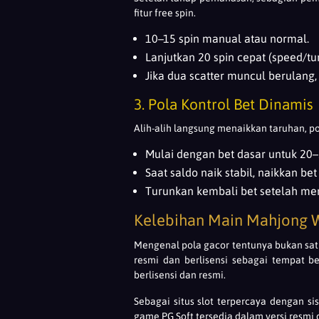
fitur free spin.
10–15 spin manual atau normal.
Lanjutkan 20 spin cepat (speed/tu
Jika dua scatter muncul berulang, 
3. Pola Kontrol Bet Dinamis
Alih-alih langsung menaikkan taruhan, p
Mulai dengan bet dasar untuk 20–
Saat saldo naik stabil, naikkan bet 
Turunkan kembali bet setelah mend
Kelebihan Main Mahjong 
Mengenal pola gacor tentunya bukan sat
resmi dan berlisensi sebagai tempat b
berlisensi dan resmi.
Sebagai situs slot terpercaya dengan
game PG Soft tersedia dalam versi resmi