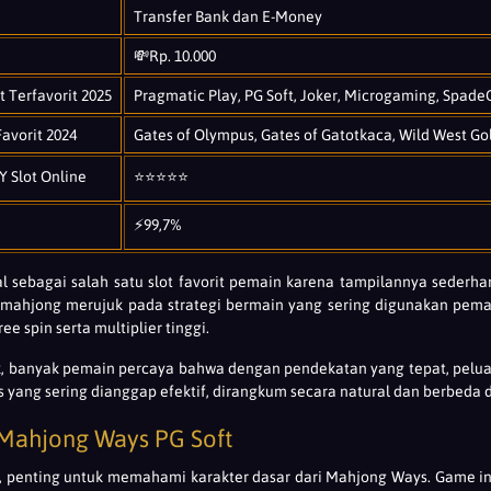
Transfer Bank dan E-Money
💸Rp. 10.000
 Terfavorit 2025
Pragmatic Play, PG Soft, Joker, Microgaming, Spad
avorit 2024
Gates of Olympus, Gates of Gatotkaca, Wild West Go
 Slot Online
⭐⭐⭐⭐⭐
⚡99,7%
al sebagai salah satu slot favorit pemain karena tampilannya sede
 mahjong
merujuk pada strategi bermain yang sering digunakan pem
spin serta multiplier tinggi.
k, banyak pemain percaya bahwa dengan pendekatan yang tepat, peluang
ng sering dianggap efektif, dirangkum secara natural dan berbeda da
Mahjong Ways PG Soft
penting untuk memahami karakter dasar dari Mahjong Ways. Game i