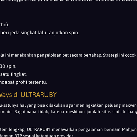
rbo).
beri jeda singkat lalu lanjutkan spin.
ola ini menekankan pengelolaan bet secara bertahap. Strategi ini coco
30 spin.
satu tingkat.
apat profit tertentu.
Ways di ULTRARUBY
u-satunya hal yang bisa dilakukan agar meningkatkan peluang maxwin.
ermain. Bagaimana tidak, karena meskipun jumlah situs slot itu b
 sistem lengkap, ULTRARUBY menawarkan pengalaman bermain Mahjong
 dengan RTP sesuai ketentuan provider.