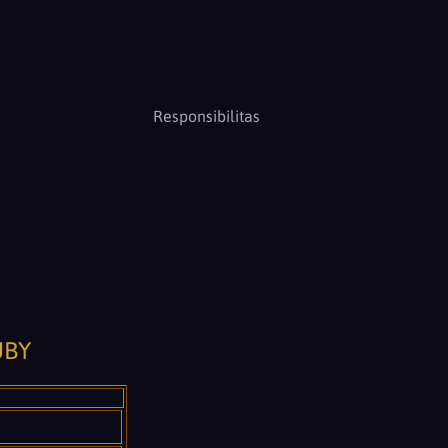
Responsibilitas
UBY