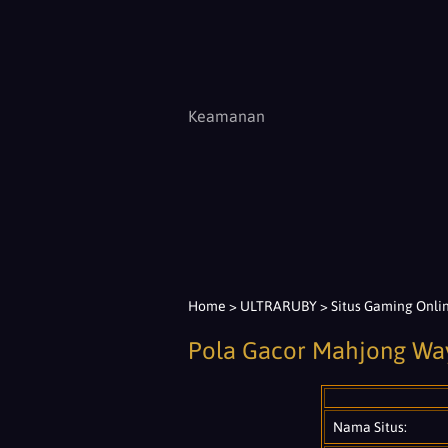
Keamanan
Home
>
ULTRARUBY
>
Situs Gaming Onli
Pola Gacor Mahjong Way
Nama Situs: