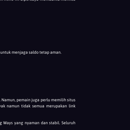
k untuk menjaga saldo tetap aman.
 Namun, pemain juga perlu memilih situs
anyak namun tidak semua merupakan link
 Ways yang nyaman dan stabil. Seluruh