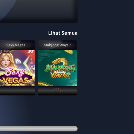
Lihat Semua
Sexy Vegas
Mahjong Ways 2
Wild Ape