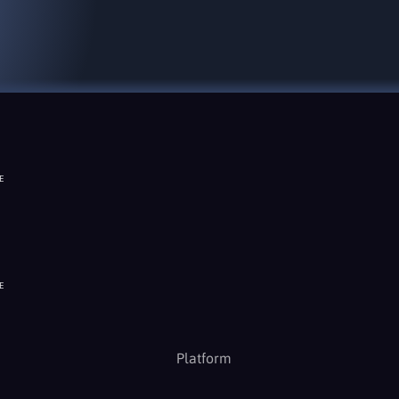
E
E
Platform