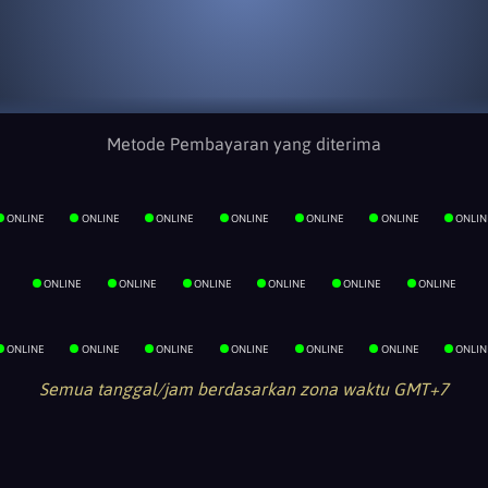
2
5
3
6
4
7
5
8
6
9
Metode Pembayaran yang diterima
7
8
ONLINE
ONLINE
ONLINE
ONLINE
ONLINE
ONLINE
ONLIN
9
ONLINE
ONLINE
ONLINE
ONLINE
ONLINE
ONLINE
ONLINE
ONLINE
ONLINE
ONLINE
ONLINE
ONLINE
ONLIN
Semua tanggal/jam berdasarkan zona waktu GMT+7