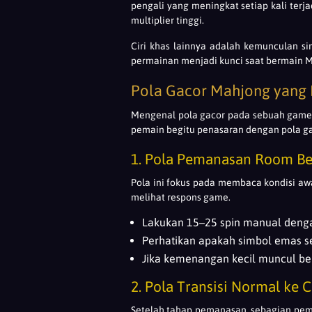
pengali yang meningkat setiap kali te
multiplier tinggi.
Ciri khas lainnya adalah kemunculan s
permainan menjadi kunci saat bermain 
Pola Gacor Mahjong yang
Mengenal pola gacor pada sebuah game 
pemain begitu penasaran dengan pola gac
1. Pola Pemanasan Room Be
Pola ini fokus pada membaca kondisi aw
melihat respons game.
Lakukan 15–25 spin manual denga
Perhatikan apakah simbol emas s
Jika kemenangan kecil muncul be
2. Pola Transisi Normal ke 
Setelah tahap pemanasan, sebagian pe