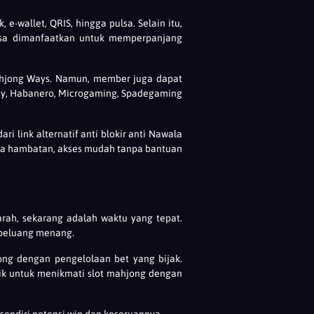
-wallet, QRIS, hingga pulsa. Selain itu,
 bisa dimanfaatkan untuk memperpanjang
hjong Ways. Namun, member juga dapat
 Play, Habanero, Microgaming, Spadegaming
link alternatif anti blokir anti Nawala
npa hambatan, akses mudah tanpa bantuan
arah, sekarang adalah waktu yang tepat.
 peluang menang.
ong dengan pengelolaan bet yang bijak.
ik untuk menikmati slot mahjong dengan