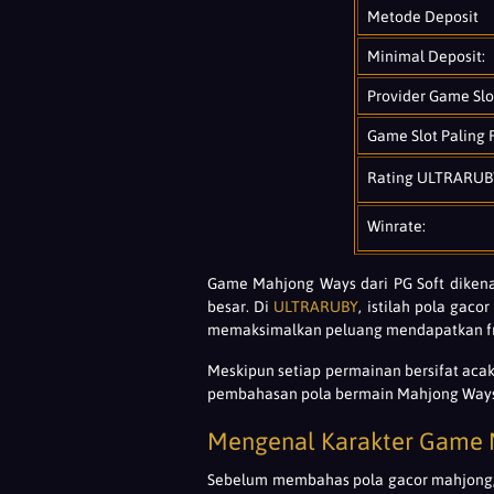
Metode Deposit
Minimal Deposit:
Provider Game Slot
Game Slot Paling F
Rating ULTRARUBY
Winrate:
Game
Mahjong Ways
dari PG Soft diken
besar. Di
ULTRARUBY
, istilah
pola gacor
memaksimalkan peluang mendapatkan free 
Meskipun setiap permainan bersifat aca
pembahasan pola bermain Mahjong Ways ya
Mengenal Karakter Game 
Sebelum membahas pola gacor mahjong, 