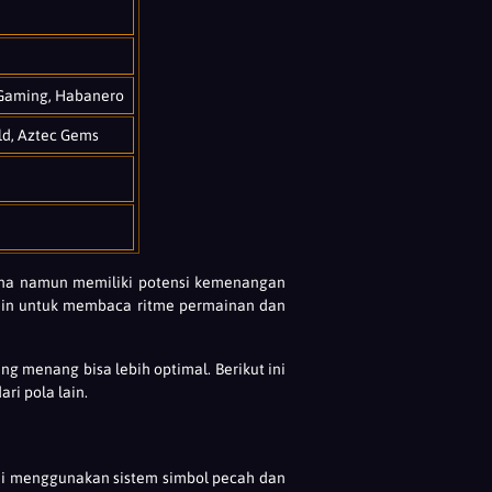
eGaming, Habanero
ld, Aztec Gems
rhana namun memiliki potensi kemenangan
ain untuk membaca ritme permainan dan
 menang bisa lebih optimal. Berikut ini
ri pola lain.
ni menggunakan sistem simbol pecah dan