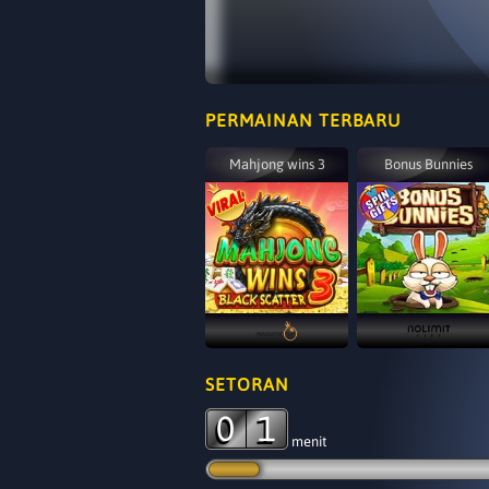
PERMAINAN TERBARU
Mahjong wins 3
Bonus Bunnies
0
SETORAN
0
1
menit
1
2